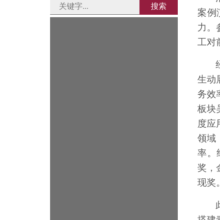
搜索
案例
力。
工对
生动
务效
板块
度应
领域
率。
奖，
现奖
搭建