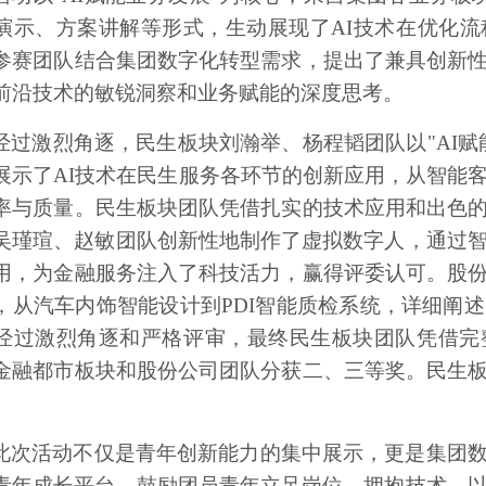
演示、方案讲解等形式，生动展现了AI技术在优化
参赛团队结合集团数字化转型需求，提出了兼具创新
前沿技术的敏锐洞察和业务赋能的深度思考。
经过激烈角逐，民生板块刘瀚举、杨程韬团队以
"AI
展示了AI技术在民生服务各环节的创新应用，从智能客
率与质量。民生板块团队凭借扎实的技术应用和出色
吴瑾瑄、赵敏团队创新性地制作了虚拟数字人，通过智
用，为金融服务注入了科技活力，赢得评委认可。
股
，从汽车内饰智能设计到
PDI智能质检系统，详细阐
经过激烈角逐和严格评审，最终民生板块团队凭借完
金融都市板块和股份公司团队分获二、三等奖。民生
。
此次活动不仅是青年创新能力的集中展示，更是集团
青年成长平台，鼓励团员青年立足岗位、拥抱技术，