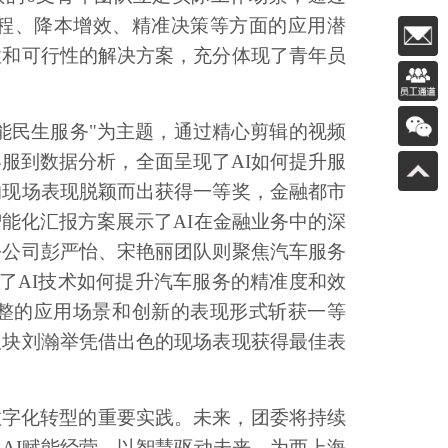
流程、降本增效、精准决策等方面的应用潜
性和可行性的解决方案，充分体现了青年员
赋能民生服务"为主题，通过精心剪辑的视频
服到数据分析，全面呈现了AI如何提升服
的现场表现脱颖而出获得一等奖，金融都市
能化汇报方案展示了AI在金融业务中的深
份公司
彭严怡、宋艳丽团队则聚焦汽车服务
述了AI技术如何提升汽车服务的精准度和效
整的应用场景和创新的表现形式斩获一等
板块刘瀚举凭借出色的现场表现获得最佳表
数字化转型的重要实践。未来，团委将持续
以
AI赋能经营，以智慧驱动未来，为西上海