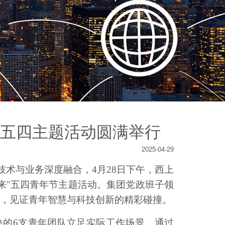
来"五四主题活动圆满举行
2025-04-29
I技术与业务深度融合，4月28日下午，西上
来"五四青年节主题活动。集团党政班子领
，见证青年智慧与科技创新的精彩碰撞。
板块的6支青年团队立足实际工作场景，通过